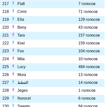
217
Flafi
7 голосов
218
Cirmi
71 голосов
219
Ella
129 голосов
220
Beny
43 голосов
221
Tara
157 голосов
222
Kiwi
159 голосов
223
Fox
104 голосов
224
Mita
10 голосов
225
Lucy
484 голосов
226
Mura
13 голосов
227
القطط
14 голосов
228
Jeges
1 голосов
229
Norocel
6 голосов
230
Sweety
84 голосов