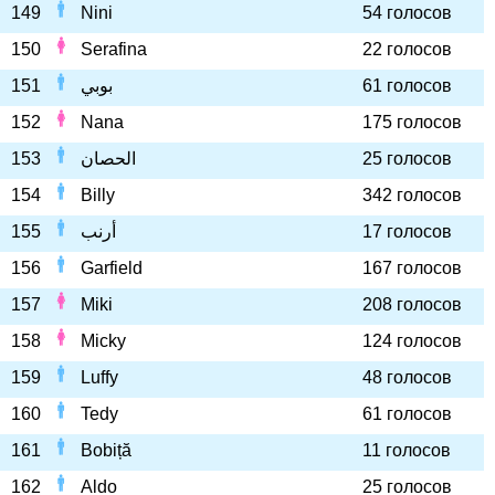
149
Nini
54 голосов
150
Serafina
22 голосов
151
بوبي
61 голосов
152
Nana
175 голосов
153
الحصان
25 голосов
154
Billy
342 голосов
155
أرنب
17 голосов
156
Garfield
167 голосов
157
Miki
208 голосов
158
Micky
124 голосов
159
Luffy
48 голосов
160
Tedy
61 голосов
161
Bobiță
11 голосов
162
Aldo
25 голосов