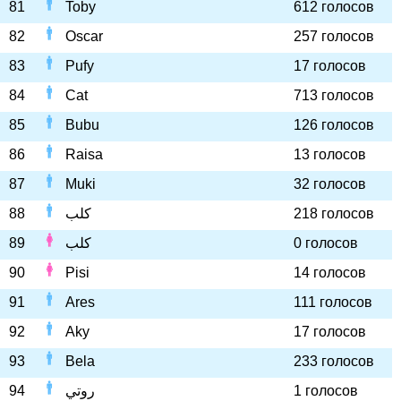
81
Toby
612 голосов
82
Oscar
257 голосов
83
Pufy
17 голосов
84
Cat
713 голосов
85
Bubu
126 голосов
86
Raisa
13 голосов
87
Muki
32 голосов
88
كلب
218 голосов
89
كلب
0 голосов
90
Pisi
14 голосов
91
Ares
111 голосов
92
Aky
17 голосов
93
Bela
233 голосов
94
روتي
1 голосов