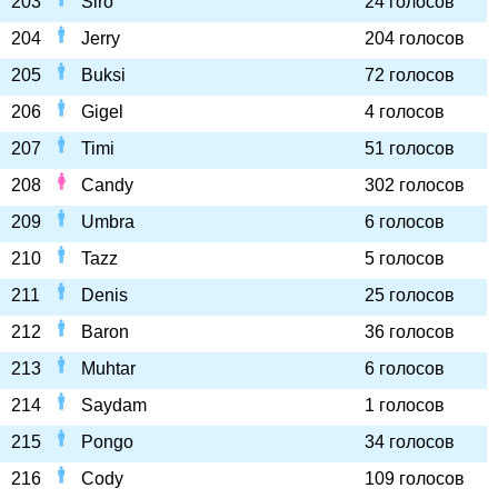
203
Siro
24 голосов
204
Jerry
204 голосов
205
Buksi
72 голосов
206
Gigel
4 голосов
207
Timi
51 голосов
208
Candy
302 голосов
209
Umbra
6 голосов
210
Tazz
5 голосов
211
Denis
25 голосов
212
Baron
36 голосов
213
Muhtar
6 голосов
214
Saydam
1 голосов
215
Pongo
34 голосов
216
Cody
109 голосов