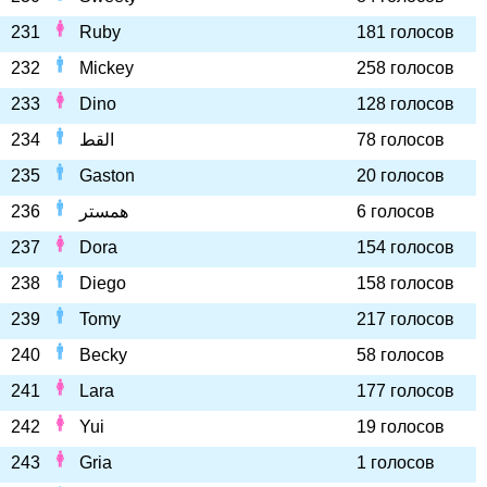
231
Ruby
181 голосов
232
Mickey
258 голосов
233
Dino
128 голосов
234
القط
78 голосов
235
Gaston
20 голосов
236
همستر
6 голосов
237
Dora
154 голосов
238
Diego
158 голосов
239
Tomy
217 голосов
240
Becky
58 голосов
241
Lara
177 голосов
242
Yui
19 голосов
243
Gria
1 голосов