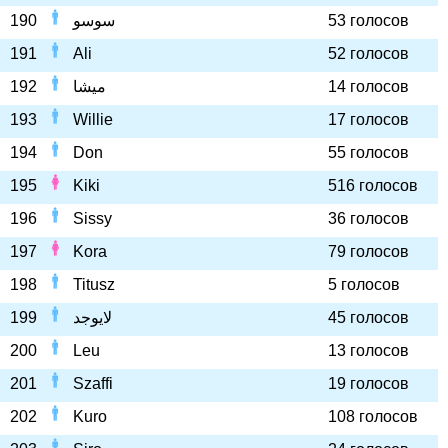
190
سوسو
53 голосов
191
Ali
52 голосов
192
ميشا
14 голосов
193
Willie
17 голосов
194
Don
55 голосов
195
Kiki
516 голосов
196
Sissy
36 голосов
197
Kora
79 голосов
198
Titusz
5 голосов
199
لايوجد
45 голосов
200
Leu
13 голосов
201
Szaffi
19 голосов
202
Kuro
108 голосов