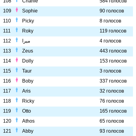
108
Charlie
584 голосов
109
Sophie
90 голосов
110
Picky
8 голосов
111
Roky
119 голосов
112
ميرا
4 голосов
113
Zeus
443 голосов
114
Dolly
153 голосов
115
Taur
3 голосов
116
Boby
337 голосов
117
Aris
32 голосов
118
Ricky
76 голосов
119
Otto
165 голосов
120
Athos
65 голосов
121
Abby
93 голосов