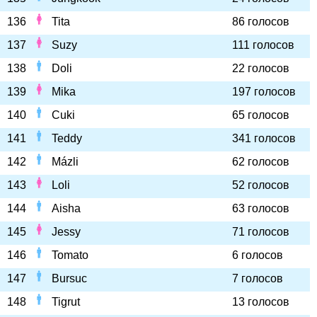
136
Tita
86 голосов
137
Suzy
111 голосов
138
Doli
22 голосов
139
Mika
197 голосов
140
Cuki
65 голосов
141
Teddy
341 голосов
142
Mázli
62 голосов
143
Loli
52 голосов
144
Aisha
63 голосов
145
Jessy
71 голосов
146
Tomato
6 голосов
147
Bursuc
7 голосов
148
Tigrut
13 голосов