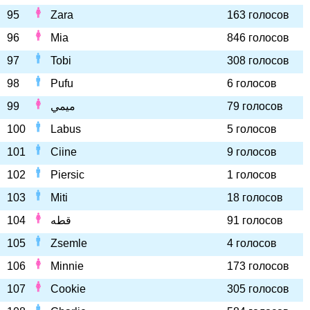
95
Zara
163 голосов
96
Mia
846 голосов
97
Tobi
308 голосов
98
Pufu
6 голосов
99
ميمي
79 голосов
100
Labus
5 голосов
101
Ciine
9 голосов
102
Piersic
1 голосов
103
Miti
18 голосов
104
قطه
91 голосов
105
Zsemle
4 голосов
106
Minnie
173 голосов
107
Cookie
305 голосов