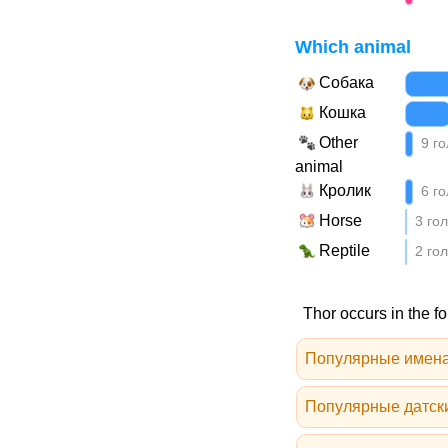
Which animal
Собака
Кошка
Other
9 го
animal
Кролик
6 го
Horse
3 гол
Reptile
2 гол
Thor occurs in the fo
Популярные имена
Популярные датск