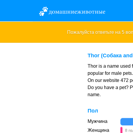
Пожалуйста ответьте на 5 в
Thor (Собака an
Thor is a name used f
popular for male pets
On our website 472 pe
Do you have a pet? 
name.
Пол
Мужчина
Женщина
8 го