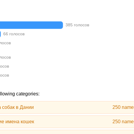
385 голосов
66 голосов
лосов
лосов
осов
осов
llowing categories:
 собак в Дании
250 name
ие имена кошек
250 name