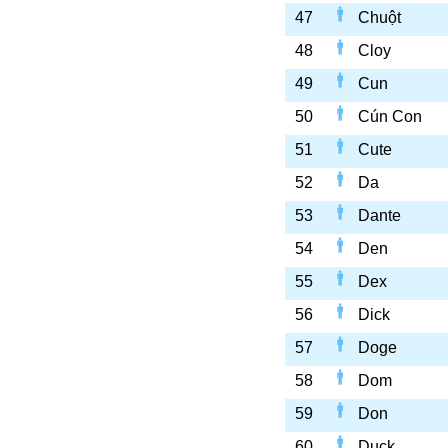
47
Chuột
48
Cloy
49
Cun
50
Cún Con
51
Cute
52
Da
53
Dante
54
Den
55
Dex
56
Dick
57
Doge
58
Dom
59
Don
60
Duck