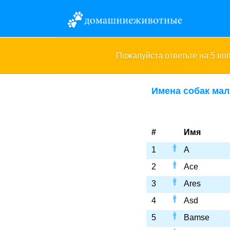
Пожалуйста ответьте на 5 в
Имена собак мал
#
Имя
1
A
2
Ace
3
Ares
4
Asd
5
Bamse