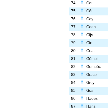
74
Gau
75
Gấu
76
Gay
77
Geen
78
Gijs
79
Gin
80
Goat
81
Gömbi
82
Gombóc
83
Grace
84
Grey
85
Gus
86
Hades
87
Hans