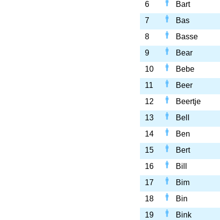
6
Bart
7
Bas
8
Basse
9
Bear
10
Bebe
11
Beer
12
Beertje
13
Bell
14
Ben
15
Bert
16
Bill
17
Bim
18
Bin
19
Bink