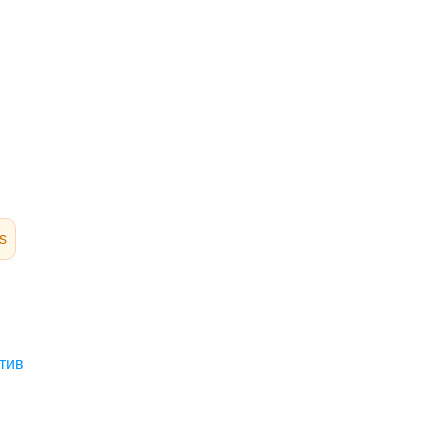
s
тив