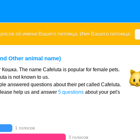
опросов об имени Вашего питомца. Имя Вашего питомца:
and Other animal name)
r Кошка. The name Cafeluta is popular for female pets.
ta is not known to us.
le answered questions about their pet called Cafeluta.
Please help us and answer
5 questions
about your pet's
1 голосов
3 голосов