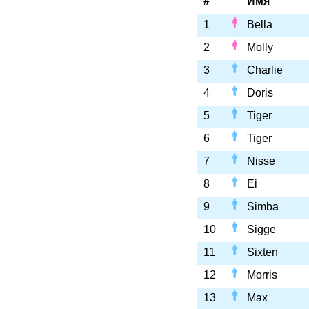
#
Имя
1
Bella
2
Molly
3
Charlie
4
Doris
5
Tiger
6
Tiger
7
Nisse
8
Ei
9
Simba
10
Sigge
11
Sixten
12
Morris
13
Max