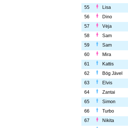
55
Lisa
56
Dino
57
Vėja
58
Sam
59
Sam
60
Mira
61
Kattis
62
Bög Jävel
63
Elvis
64
Zantai
65
Simon
66
Turbo
67
Nikita