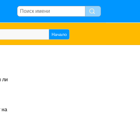
 ли
.
 на