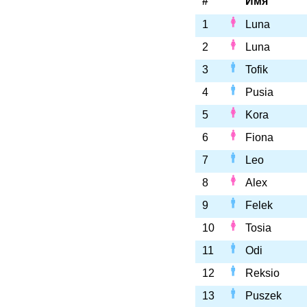
#
Имя
1
Luna
2
Luna
3
Tofik
4
Pusia
5
Kora
6
Fiona
7
Leo
8
Alex
9
Felek
10
Tosia
11
Odi
12
Reksio
13
Puszek