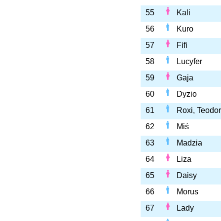
55
Kali
56
Kuro
57
Fifi
58
Lucyfer
59
Gaja
60
Dyzio
61
Roxi, Teodor
62
Miś
63
Madzia
64
Liza
65
Daisy
66
Morus
67
Lady