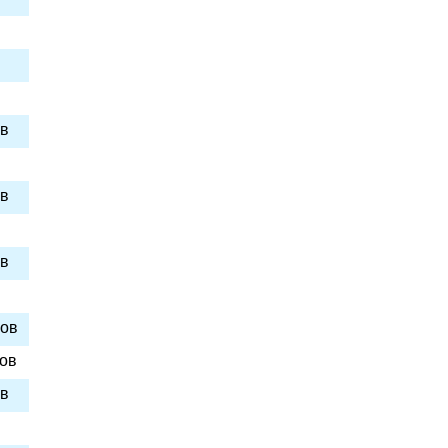
ов
ов
ов
сов
сов
ов