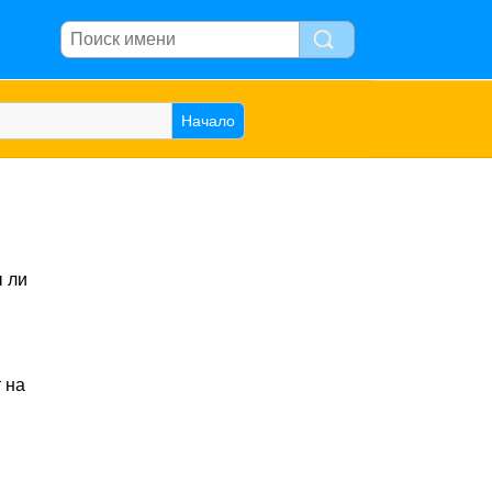
 ли
.
 на