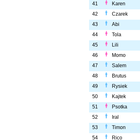
41
Karen
42
Czarek
43
Abi
44
Tola
45
Lili
46
Momo
47
Salem
48
Brutus
49
Rysiek
50
Kajtek
51
Psotka
52
Iral
53
Timon
54
Rico