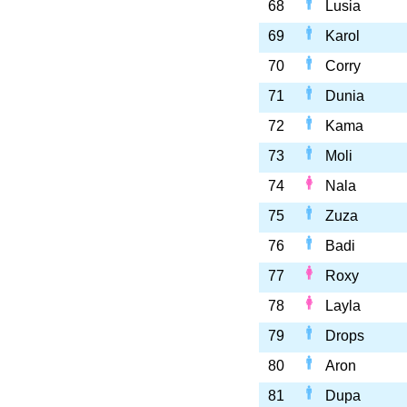
68
Lusia
69
Karol
70
Corry
71
Dunia
72
Kama
73
Moli
74
Nala
75
Zuza
76
Badi
77
Roxy
78
Layla
79
Drops
80
Aron
81
Dupa