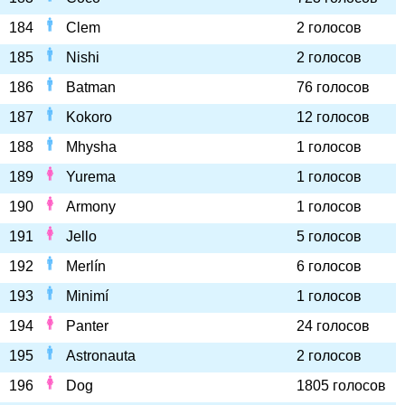
184
Clem
2 голосов
185
Nishi
2 голосов
186
Batman
76 голосов
187
Kokoro
12 голосов
188
Mhysha
1 голосов
189
Yurema
1 голосов
190
Armony
1 голосов
191
Jello
5 голосов
192
Merlín
6 голосов
193
Minimí
1 голосов
194
Panter
24 голосов
195
Astronauta
2 голосов
196
Dog
1805 голосов