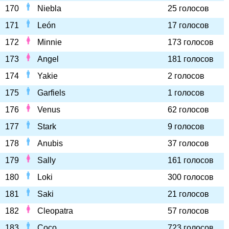
170
Niebla
25 голосов
171
León
17 голосов
172
Minnie
173 голосов
173
Angel
181 голосов
174
Yakie
2 голосов
175
Garfiels
1 голосов
176
Venus
62 голосов
177
Stark
9 голосов
178
Anubis
37 голосов
179
Sally
161 голосов
180
Loki
300 голосов
181
Saki
21 голосов
182
Cleopatra
57 голосов
183
Coco
723 голосов