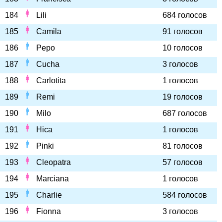
184
Lili
684 голосов
185
Camila
91 голосов
186
Pepo
10 голосов
187
Cucha
3 голосов
188
Carlotita
1 голосов
189
Remi
19 голосов
190
Milo
687 голосов
191
Hica
1 голосов
192
Pinki
81 голосов
193
Cleopatra
57 голосов
194
Marciana
1 голосов
195
Charlie
584 голосов
196
Fionna
3 голосов