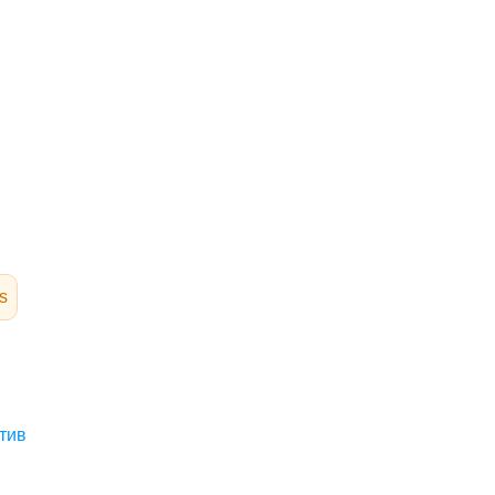
s
тив