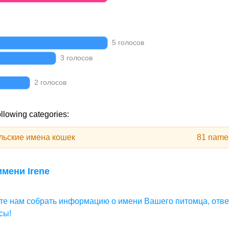
5 голосов
3 голосов
2 голосов
ollowing categories:
льские имена кошек
81 name
мени Irene
те нам собрать информацию о имени Вашего питомца, отве
сы!