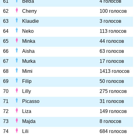
61
Béďa
4 голосов
62
Cherry
100 голосов
63
Klaudie
3 голосов
64
Neko
113 голосов
65
Minka
44 голосов
66
Aisha
63 голосов
67
Murka
17 голосов
68
Mimi
1413 голосов
69
Filip
50 голосов
70
Lilly
275 голосов
71
Picasso
31 голосов
72
Liza
149 голосов
73
Majda
8 голосов
74
Lili
684 голосов