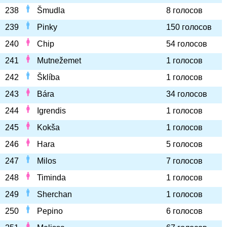
238
Šmudla
8 голосов
239
Pinky
150 голосов
240
Chip
54 голосов
241
Mutnežemet
1 голосов
242
Šklíba
1 голосов
243
Bára
34 голосов
244
Igrendis
1 голосов
245
Kokša
1 голосов
246
Hara
5 голосов
247
Milos
7 голосов
248
Timinda
1 голосов
249
Sherchan
1 голосов
250
Pepino
6 голосов