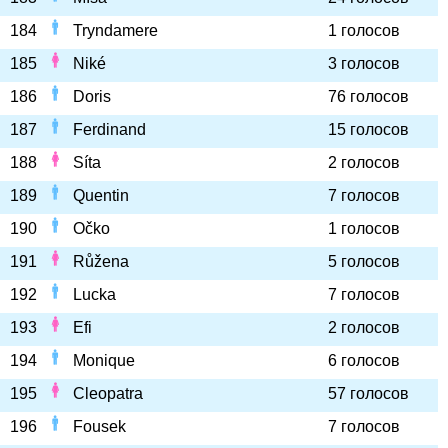
184
Tryndamere
1 голосов
185
Niké
3 голосов
186
Doris
76 голосов
187
Ferdinand
15 голосов
188
Síta
2 голосов
189
Quentin
7 голосов
190
Očko
1 голосов
191
Růžena
5 голосов
192
Lucka
7 голосов
193
Efi
2 голосов
194
Monique
6 голосов
195
Cleopatra
57 голосов
196
Fousek
7 голосов