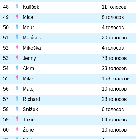
48
Kulíšek
11 голосов
49
Míca
8 голосов
50
Mour
4 голосов
51
Matýsek
20 голосов
52
Mikeška
4 голосов
53
Jenny
78 голосов
54
Akim
23 голосов
55
Mike
158 голосов
56
Matěj
10 голосов
57
Richard
28 голосов
58
Snížek
6 голосов
59
Trixie
64 голосов
60
Žofie
10 голосов