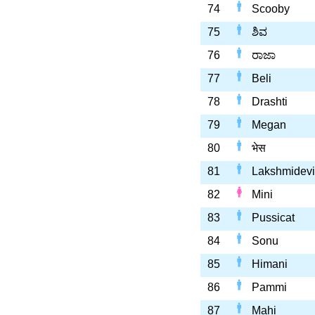
74
Scooby
75
ಶಿವ
76
ರಾಜಾ
77
Beli
78
Drashti
79
Megan
80
भेस
81
Lakshmidevi
82
Mini
83
Pussicat
84
Sonu
85
Himani
86
Pammi
87
Mahi