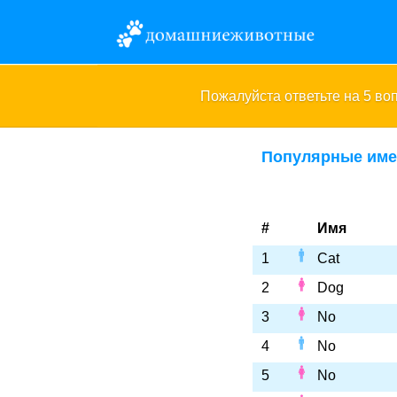
Пожалуйста ответьте на 5 в
Популярные име
#
Имя
1
Cat
2
Dog
3
No
4
No
5
No