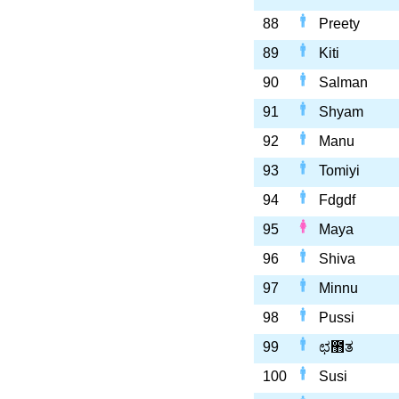
88
Preety
89
Kiti
90
Salman
91
Shyam
92
Manu
93
Tomiyi
94
Fdgdf
95
Maya
96
Shiva
97
Minnu
98
Pussi
99
ಛ಻ತ
100
Susi