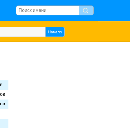
ов
сов
сов