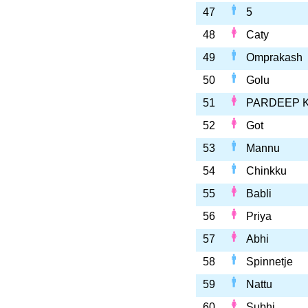
47
5
48
Caty
49
Omprakash
50
Golu
51
PARDEEP 
52
Got
53
Mannu
54
Chinkku
55
Babli
56
Priya
57
Abhi
58
Spinnetje
59
Nattu
60
Subhi