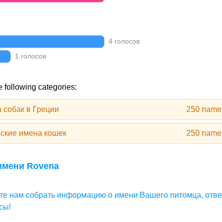
4 голосов
1 голосов
 following categories:
 собак в Греции
250 name
ские имена кошек
250 name
имени Rovena
те нам собрать информацию о имени Вашего питомца, отве
сы!