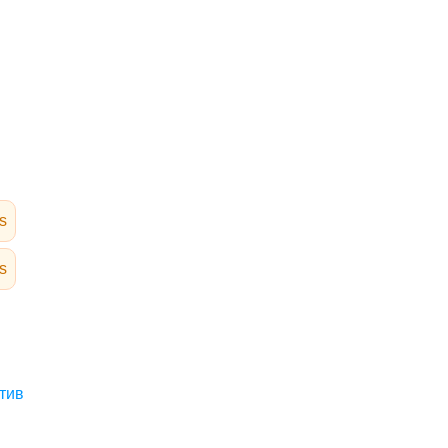
s
s
тив