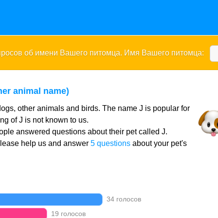
опросов об имени Вашего питомца. Имя Вашего питомца:
her animal name)
dogs, other animals and birds. The name J is popular for
g of J is not known to us.
ple answered questions about their pet called J.
Please help us and answer
5 questions
about your pet's
34 голосов
19 голосов