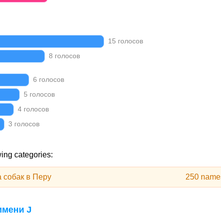
15 голосов
8 голосов
6 голосов
5 голосов
4 голосов
3 голосов
wing categories:
 собак в Перу
250 name
имени J