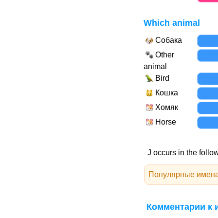
Which animal
Собака
Other
animal
Bird
Кошка
Хомяк
Horse
J occurs in the follo
Популярные имена
Комментарии к 