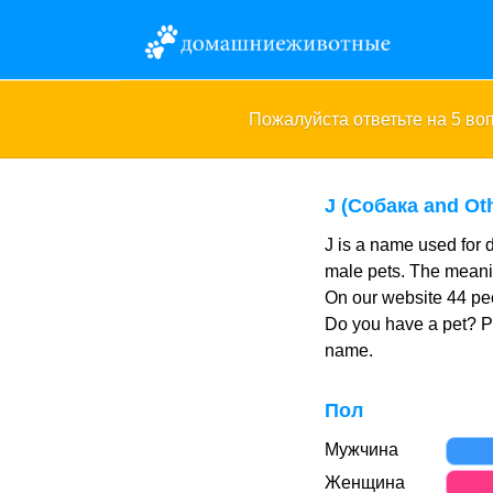
Пожалуйста ответьте на 5 в
J (Собака and Ot
J is a name used for 
male pets. The meanin
On our website 44 peo
Do you have a pet? 
name.
Пол
Мужчина
Женщина