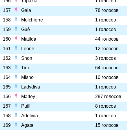
156
Topazia
1 голосов
157
Gaia
78 голосов
158
Melchiorre
1 голосов
159
Guè
1 голосов
160
Matilda
44 голосов
161
Leone
12 голосов
162
Shon
3 голосов
163
Tim
64 голосов
164
Misho
10 голосов
165
Ladydiva
1 голосов
166
Marley
287 голосов
167
Puffi
8 голосов
168
Adolivia
1 голосов
169
Agata
15 голосов